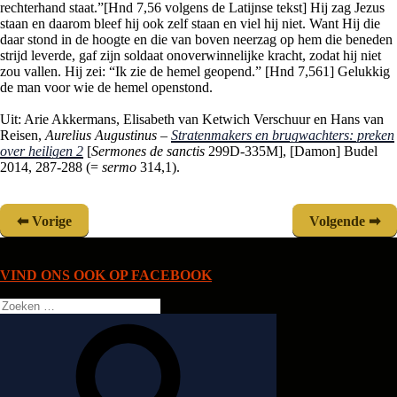
rechterhand staat.”[Hnd 7,56 volgens de Latijnse tekst] Hij zag Jezus
staan en daarom bleef hij ook zelf staan en viel hij niet. Want Hij die
daar stond in de hoogte en die van boven neerzag op hem die beneden
strijd leverde, gaf zijn soldaat onoverwinnelijke kracht, zodat hij niet
zou vallen. Hij zei: “Ik zie de hemel geopend.” [Hnd 7,561] Gelukkig
de man voor wie de hemel openstond.
Uit: Arie Akkermans, Elisabeth van Ketwich Verschuur en Hans van
Reisen,
Aurelius Augustinus –
Stratenmakers en brugwachters: preken
over heiligen 2
[
Sermones de sanctis
299D-335M], [Damon] Budel
2014, 287-288 (=
sermo
314,1).
Vorige
Volgende
VIND ONS OOK OP FACEBOOK
Zoeken
naar:
Zoeken