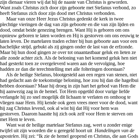
zijn dienaar vieren wij dat hij de naaste van Christus is geworden.
Want zoals Christus zich door zijn geboorte met Stefanus verbond, zo
heeft Stefanus zich door zijn dood met Christus verbonden.
Maar van onze Heer Jezus Christus gedenkt de kerk in twee
plechtige vieringen de dag van zijn geboorte en die van zijn lijden en
dood, omdat beide genezing brengen. Want Hij is geboren om ons
opnieuw geboren te laten worden en Hij is gestorven om ons eeuwig te
laten leven. De martelaren traden echter bij hun geboorte aan voor een
hachelijke strijd, gebukt als zij gingen onder de last van de erfzonde.
Maar bij hun dood gingen ze over tot onaantastbaar geluk en lieten ze
alle zonde achter zich. Als de beloning van het komend geluk hen niet
had gesterkt toen ze overgeleverd waren aan de vervolging, hoe
hadden ze dan die terechtstelling met alle folteringen doorstaan?
Als de heilige Stefanus, blootgesteld aan een regen van stenen, niet
had gedacht aan de toekomstige beloning, hoe zou hij dan die hagelbui
hebben doorstaan? Maar hij droeg in zijn hart het gebod van Hem die
hij aanwezig zag in de hemel. Tot Hem opgetild door vurige liefde
verlangde hij zo snel mogelijk dit lichaam te verlaten en omhoog te
vliegen naar Hem. Hij kende ook geen vrees meer voor de dood, want
hij zag Christus levend, ook al wist hij dat Hij voor hem was
gestorven. Daarom haastte hij zich ook zelf voor Hem te sterven om
met Hem te leven.
Want wat de heilige martelaar Stefanus zag, weet u zonder enige
twijfel uit zijn woorden die u geregeld hoort uit
Handelingen van de
apostelen
. Hij zei: “Ik zie de hemel geopend en Christus, die aan Gods