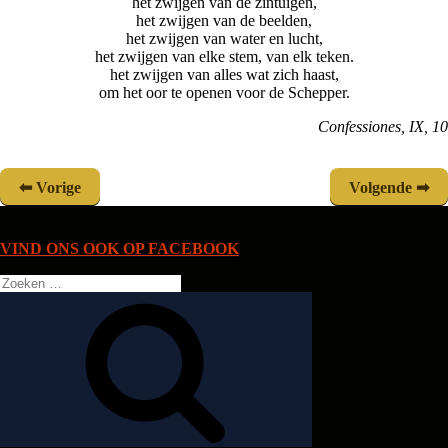
het zwijgen van de zintuigen,
het zwijgen van de beelden,
het zwijgen van water en lucht,
het zwijgen van elke stem, van elk teken.
het zwijgen van alles wat zich haast,
om het oor te openen voor de Schepper.
Confessiones, IX, 10
Vorige
Volgende
VIND ONS OOK OP FACEBOOK
Zoeken
naar:
Zoeken